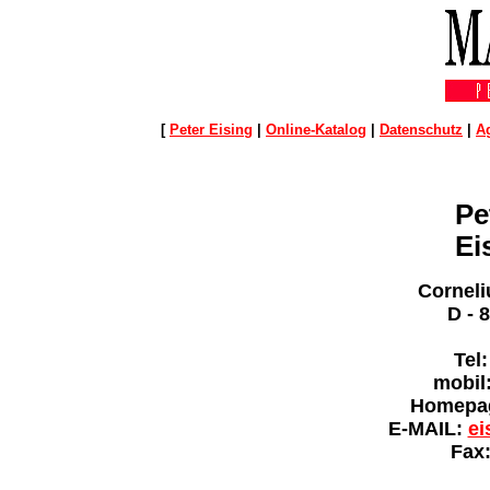
[
Peter Eising
|
Online-Katalog
|
Datenschutz
|
A
Pe
Ei
Corneli
D - 
Tel:
mobil
Homepa
E-MAIL:
ei
Fax: