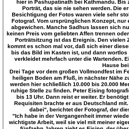
hier in Pashupatinath bei Kathmandu. Bis 
Porträt, das sie nie sehen werden. Die 
Besichtigung der Fotos waren viele sehr stol
Fotograf. Vom ursprünglichen Konzept, nur 
abgewichen. Manche Sadhus lassen sich nur 
keinen Preis vom geliebten Affen trennen oder ab
Porträtsitzung ist das Ereignis. Den viele
kommt es schon mal vor, daß sich einer dies
bis das Bild im Kasten ist, und dann wortlos
verkleidet mehrfach unter die Wartenden.
E
Hause bei
Drei Tage vor dem großen Vollmondfest im F
heiligen Boden am Fluß, in nächster Nähe z
werden hier schließlich 10.000 bis 20.000 Men
ruhige Stelle zu finden.
Peter Eising
fotografi
bis 13 Uhr. Dann reist er weiter. Er benötig
Requisiten brachte er aus Deutschland mit.
dabei", berichtet der Fotograf, der di
"Ich habe in der Vergangenheit immer wieder 
wichtigste Arbeit, weil sie viel mit meiner e
fünfzehn Jahren zieht es
Eising
, der übe