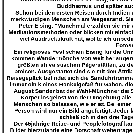
Buddhismus und später auc
Schon bei den ersten Reisen durch Indien 
merkwürdigen Menschen am Wegesrand. Sie ha
Peter Eising
. "Manchmal erzählen sie mir 
Meditationsmethoden oder blicken mir einfach 
viel Ausdruckskraft hat, wollte ich unbed
Fotose
Ein religiöses Fest schien
Eising
für die Um
kommen Wandermönche von weit her angereis
größten shivaistischen Pilgerstätten, zu 
preisen. Ausgestattet sind sie mit den Attr
Reisegepäck befindet sich die Sanduhrtromme
immer ein kleines Henkelgefäß für Gaben, die
August Sander bat der Wahl-Münchner die S
Körper losgelöst von der Umgebung allein
Menschen so belassen, wie er ist. Bei einer
Person wird nur ein Bild angefertigt. Jeder 
schließlich in den drei Tag
Der 45jährige Reise- und Peoplefotograf kan
Bilder hierzulande eine Botschaft weitertrage