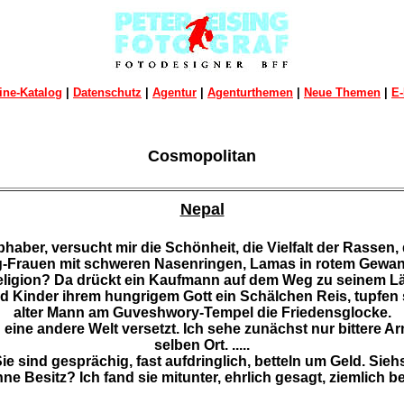
ine-Katalog
|
Datenschutz
|
Agentur
|
Agenturthemen
|
Neue Themen
|
E-
Cosmopolitan
Nepal
bhaber, versucht mir die Schönheit, die Vielfalt der Rassen
-Frauen mit schweren Nasenringen, Lamas in rotem Gewand
 Religion? Da drückt ein Kaufmann auf dem Weg zu seinem L
inder ihrem hungrigem Gott ein Schälchen Reis, tupfen sie 
alter Mann am Guveshwory-Tempel die Friedensglocke.
 eine andere Welt versetzt. Ich sehe zunächst nur bittere A
selben Ort. .....
ie sind gesprächig, fast aufdringlich, betteln um Geld. Siehs
e Besitz? Ich fand sie mitunter, ehrlich gesagt, ziemlich bekif