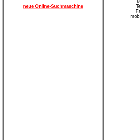
8
neue Online-Suchmaschine
Te
Fa
mobi