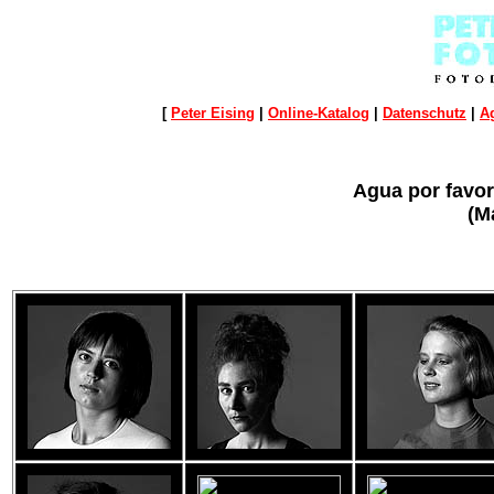
[
Peter Eising
|
Online-Katalog
|
Datenschutz
|
A
Agua por favo
(M