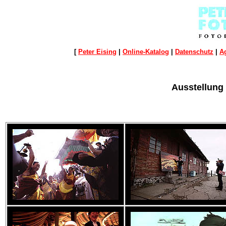
[
Peter Eising
|
Online-Katalog
|
Datenschutz
|
A
Ausstellung 